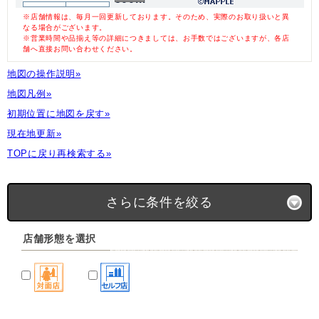
※店舗情報は、毎月一回更新しております。そのため、実際のお取り扱いと異
なる場合がございます。
※営業時間や品揃え等の詳細につきましては、お手数ではございますが、各店
舗へ直接お問い合わせください。
地図の操作説明»
地図凡例»
初期位置に地図を戻す»
現在地更新»
TOPに戻り再検索する»
さらに条件を絞る
店舗形態を選択