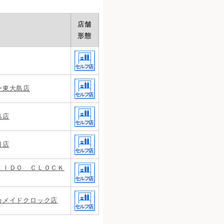
店舗
形態
ー東大島店
島店
目店
ＥＩＤＯ ＣＬＯＣＫ
カメイドクロック店