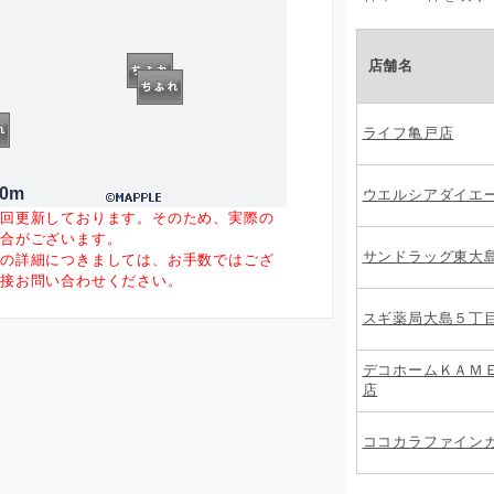
店舗名
ライフ亀戸店
00m
ウエルシアダイエ
一回更新しております。そのため、実際の
場合がございます。
サンドラッグ東大
等の詳細につきましては、お手数ではござ
直接お問い合わせください。
スギ薬局大島５丁
デコホームＫＡＭ
店
ココカラファイン