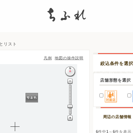
search
図とリスト
凡例
地図の操作説明
絞込条件を選
店舗形態を選択
周辺の店舗情報
6
件中
1
～
6
件を表示