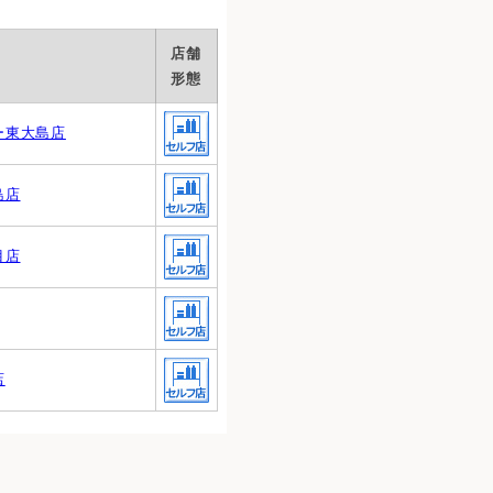
店舗
形態
ー東大島店
島店
目店
店