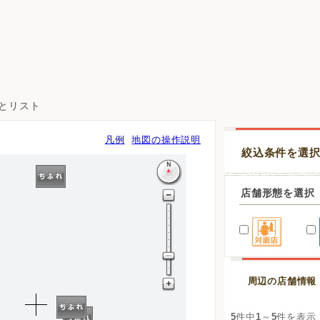
図とリスト
凡例
地図の操作説明
絞込条件を選
店舗形態を選択
周辺の店舗情報
5
件中
1
～
5
件を表示