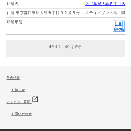
スギ薬局大島５丁目店
東京都江東区大島五丁目３２番５号 エスティメゾン大島１階
4
件中
1
～
4
件を表示
美容情報
お知らせ
open_in_new
よくあるご質問
お問い合わせ