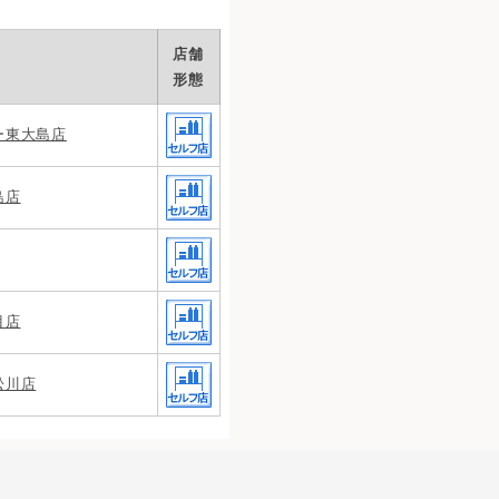
店舗
形態
ー東大島店
島店
目店
松川店