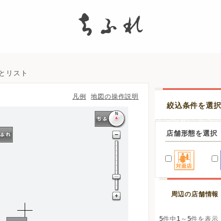
search
図とリスト
凡例
地図の操作説明
絞込条件を選
店舗形態を選択
周辺の店舗情報
5
件中
1
～
5
件を表示