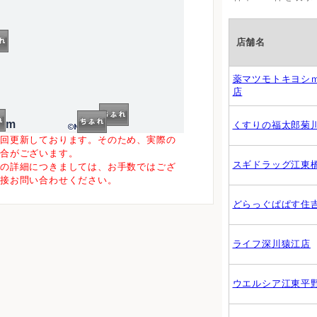
店舗名
薬マツモトキヨシ
店
00m
くすりの福太郎菊
一回更新しております。そのため、実際の
場合がございます。
スギドラッグ江東
等の詳細につきましては、お手数ではござ
直接お問い合わせください。
どらっぐぱぱす住
ライフ深川猿江店
ウエルシア江東平