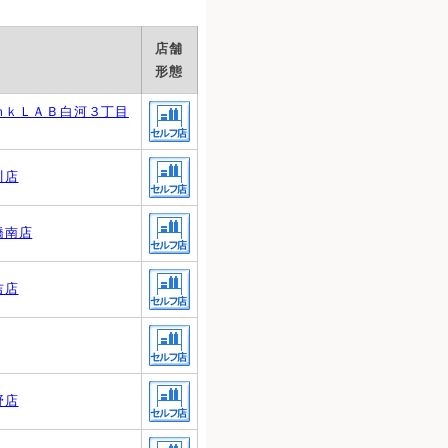
店舗
形態
ｍｋＬＡＢ白河３丁目
川店
橋南店
吉店
野店