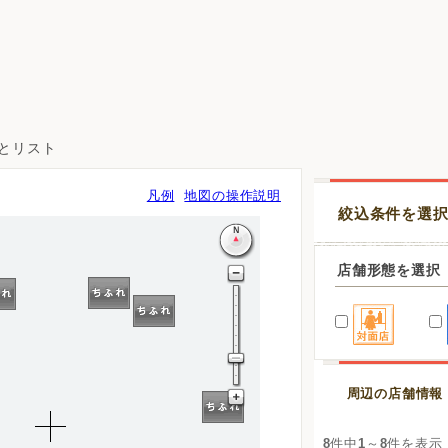
図とリスト
凡例
地図の操作説明
絞込条件を選
店舗形態を選択
周辺の店舗情報
8
件中
1
～
8
件を表示