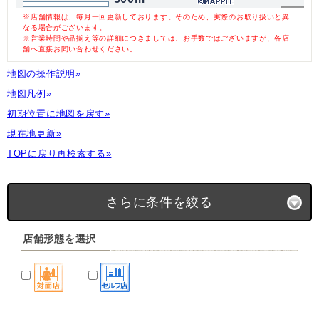
※店舗情報は、毎月一回更新しております。そのため、実際のお取り扱いと異
なる場合がございます。
※営業時間や品揃え等の詳細につきましては、お手数ではございますが、各店
舗へ直接お問い合わせください。
地図の操作説明»
地図凡例»
初期位置に地図を戻す»
現在地更新»
TOPに戻り再検索する»
さらに条件を絞る
店舗形態を選択