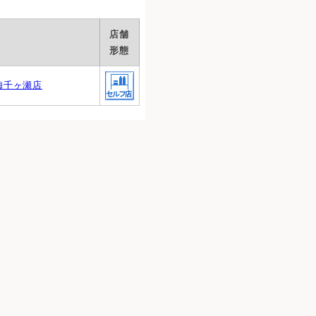
店舗
形態
梅千ヶ瀬店