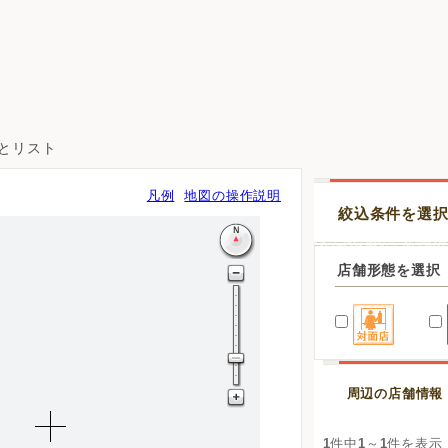
図とリスト
凡例
地図の操作説明
絞込条件を選
店舗形態を選択
周辺の店舗情報
1
件中
1
～
1
件を表示