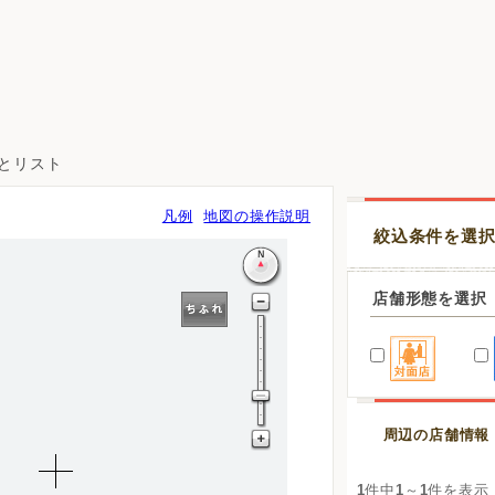
図とリスト
凡例
地図の操作説明
絞込条件を選
店舗形態を選択
周辺の店舗情報
1
件中
1
～
1
件を表示