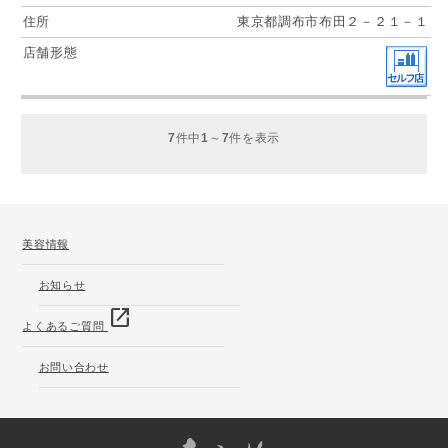
東京都調布市布田２－２１－１
7
件中
1
～
7
件を表示
美容情報
お知らせ
open_in_new
よくあるご質問
お問い合わせ