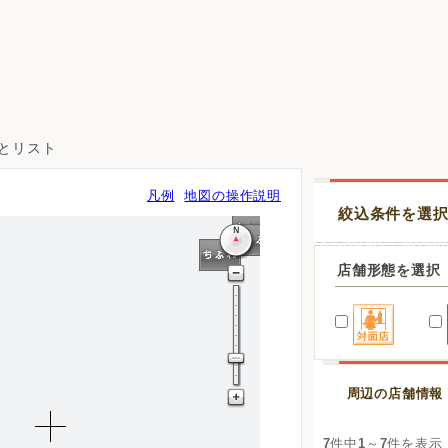
図とリスト
凡例
地図の操作説明
絞込条件を選
店舗形態を選択
周辺の店舗情報
7
件中
1
～
7
件を表示