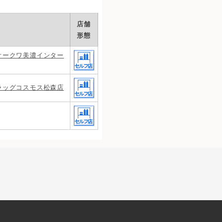
店舗
形態
オークワ美濃インター
ラッグコスモス松森店