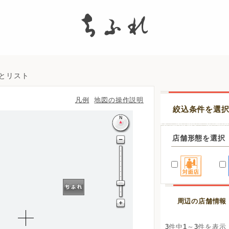
search
図とリスト
凡例
地図の操作説明
絞込条件を選
店舗形態を選択
周辺の店舗情報
3
件中
1
～
3
件を表示