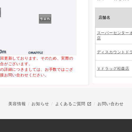
店舗名
スーパーセンター
店
00m
ディスカウントド
一回更新しております。そのため、実際の
場合がございます。
Ｖドラッグ松森店
等の詳細につきましては、お手数ではござ
直接お問い合わせください。
open_in_new
美容情報
お知らせ
よくあるご質問
お問い合わせ