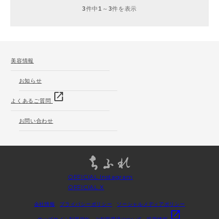
3
件中
1
～
3
件を表示
美容情報
お知らせ
open_in_new
よくあるご質問
お問い合わせ
OFFICIAL Instagram
OFFICIAL X
会社情報
プライバシーポリシー
ソーシャルメディアポリシー
open_in_new
ウェブサイト利用規約
ご利用環境について
採用情報