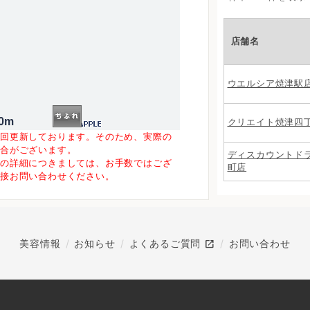
店舗名
ウエルシア焼津駅
0m
クリエイト焼津四
一回更新しております。そのため、実際の
場合がございます。
ディスカウントド
等の詳細につきましては、お手数ではござ
町店
直接お問い合わせください。
open_in_new
美容情報
お知らせ
よくあるご質問
お問い合わせ