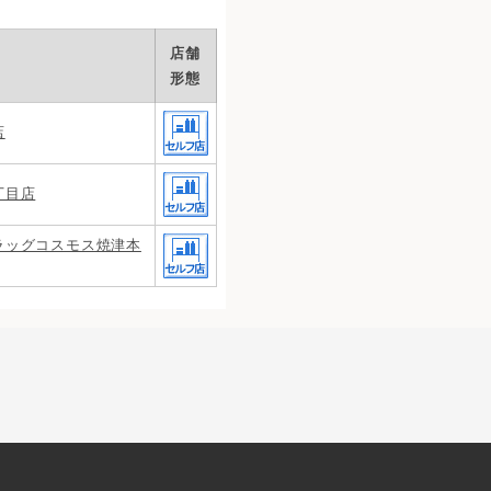
店舗
形態
店
丁目店
ラッグコスモス焼津本