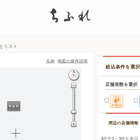
search
図とリスト
凡例
地図の操作説明
絞込条件を選
店舗形態を選択
周辺の店舗情報
3
件中
1
～
3
件を表示