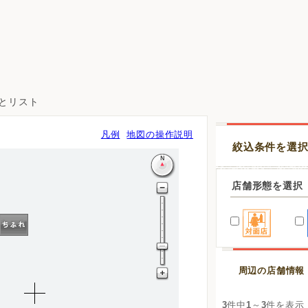
図とリスト
凡例
地図の操作説明
絞込条件を選
店舗形態を選択
周辺の店舗情報
3
件中
1
～
3
件を表示