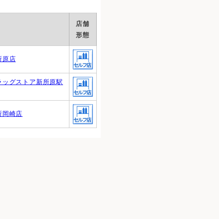
店舗
形態
所原店
ラッグストア新所原駅
所岡崎店