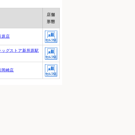
店舗
形態
所原店
ラッグストア新所原駅
所岡崎店