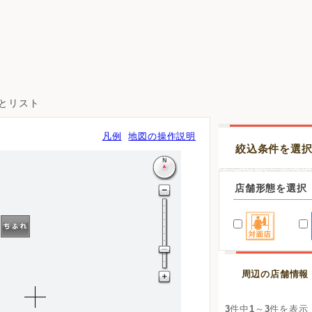
図とリスト
凡例
地図の操作説明
絞込条件を選
店舗形態を選択
周辺の店舗情報
3
件中
1
～
3
件を表示