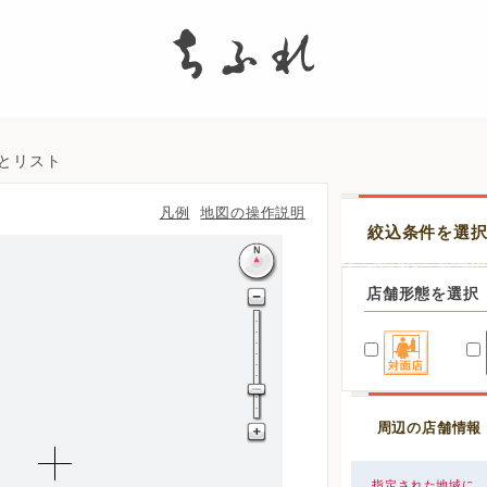
search
図とリスト
凡例
地図の操作説明
絞込条件を選
店舗形態を選択
周辺の店舗情報
指定された地域に