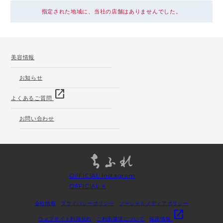
指定された地域に、当社の店舗はありませんでした。
美容情報
お知らせ
open_in_new
よくあるご質問
お問い合わせ
OFFICIAL Instagram
OFFICIAL X
会社情報
プライバシーポリシー
ソーシャルメディアポリシー
open_in_new
ウェブサイト利用規約
ご利用環境について
採用情報