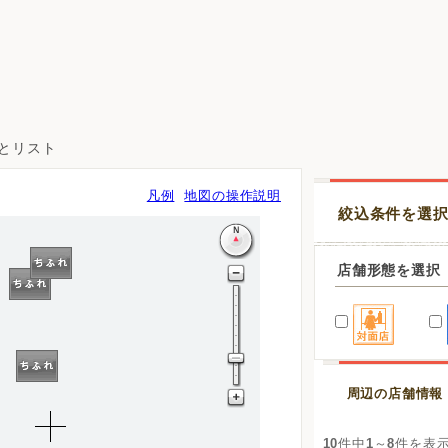
図とリスト
凡例
地図の操作説明
絞込条件を選
店舗形態を選択
周辺の店舗情報
10
件中
1
～
8
件を表