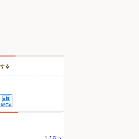
択する
示
1
2
次へ