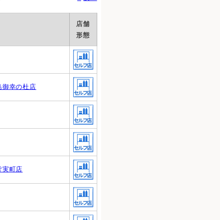
店舗
形態
島御幸の杜店
皆実町店