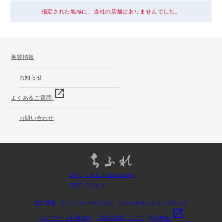
指定された地域に、当社の店舗はありませんでした。
美容情報
お知らせ
open_in_new
よくあるご質問
お問い合わせ
OFFICIAL Instagram
OFFICIAL X
会社情報
プライバシーポリシー
ソーシャルメディアポリシー
open_in_new
ウェブサイト利用規約
ご利用環境について
採用情報