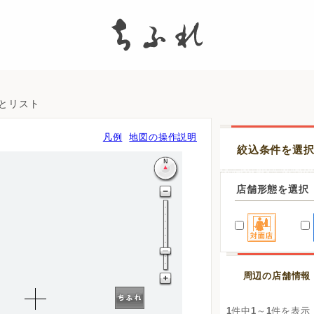
search
図とリスト
凡例
地図の操作説明
絞込条件を選
店舗形態を選択
周辺の店舗情報
1
件中
1
～
1
件を表示