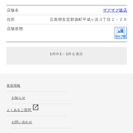
ザグザグ坂店
広島県安芸郡坂町平成ヶ浜３丁目２－２９
1
件中
1
～
1
件を表示
美容情報
お知らせ
open_in_new
よくあるご質問
お問い合わせ