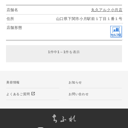
丸久アルク小月店
山口県下関市小月駅前１丁目１番１号
1
件中
1
～
1
件を表示
美容情報
お知らせ
open_in_new
よくあるご質問
お問い合わせ