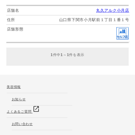
丸久アルク小月店
山口県下関市小月駅前１丁目１番１号
1
件中
1
～
1
件を表示
美容情報
お知らせ
open_in_new
よくあるご質問
お問い合わせ