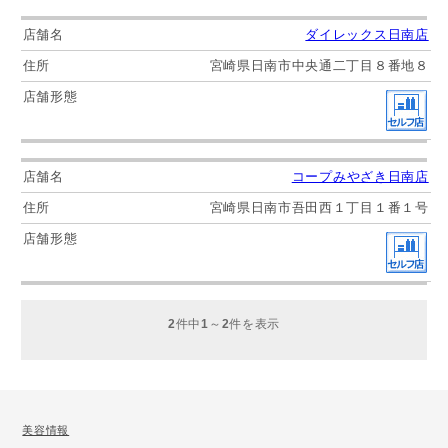
ダイレックス日南店
宮崎県日南市中央通二丁目８番地８
コープみやざき日南店
宮崎県日南市吾田西１丁目１番１号
2
件中
1
～
2
件を表示
美容情報