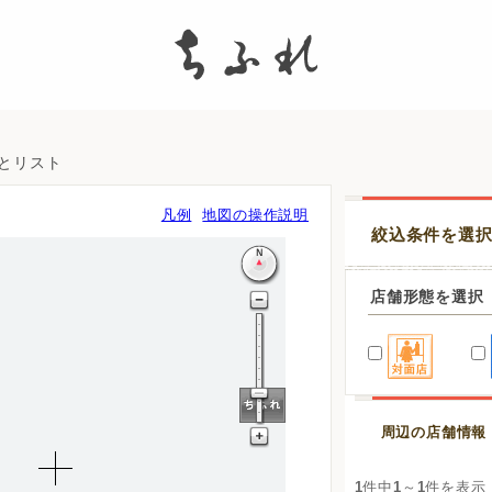
search
図とリスト
凡例
地図の操作説明
絞込条件を選
店舗形態を選択
周辺の店舗情報
1
件中
1
～
1
件を表示