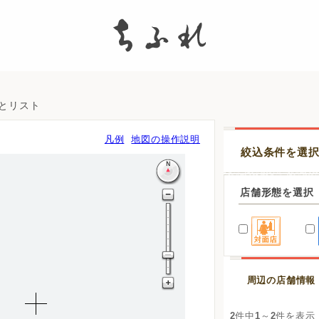
search
図とリスト
凡例
地図の操作説明
絞込条件を選
店舗形態を選択
周辺の店舗情報
2
件中
1
～
2
件を表示