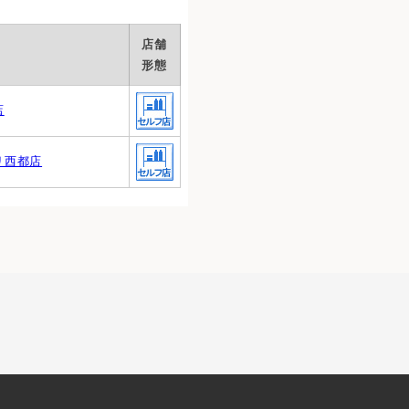
店舗
形態
店
リ西都店