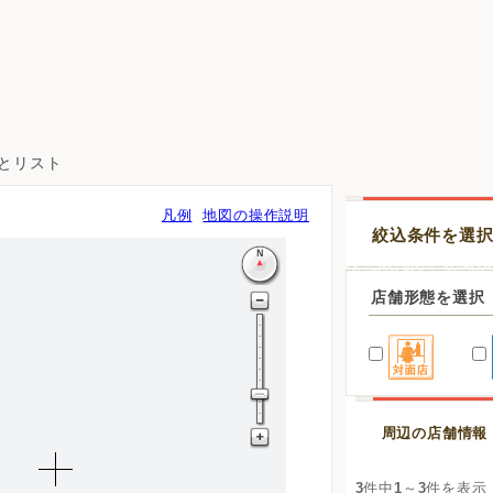
図とリスト
凡例
地図の操作説明
絞込条件を選
店舗形態を選択
周辺の店舗情報
3
件中
1
～
3
件を表示