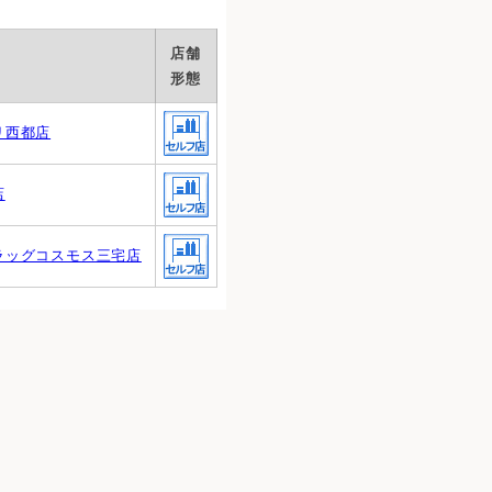
店舗
形態
リ西都店
店
ラッグコスモス三宅店