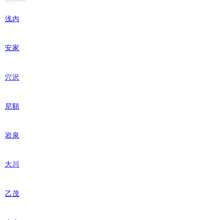
浅内
安家
穴沢
尼額
岩泉
大川
乙茂