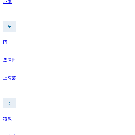
小本
か
門
釜津田
上有芸
さ
猿沢