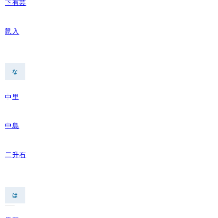
下有芸
鼠入
な
中里
中島
二升石
は