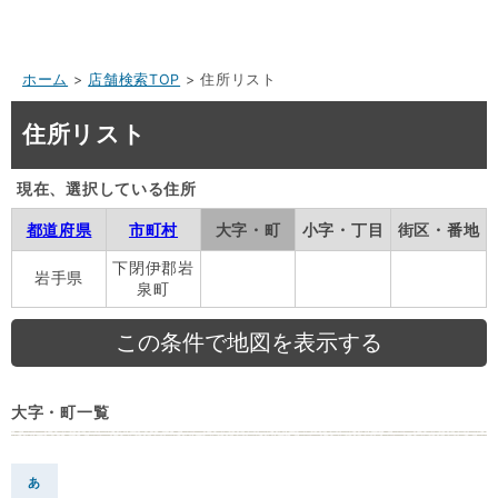
ホーム
>
店舗検索TOP
> 住所リスト
住所リスト
現在、選択している住所
都道府県
市町村
大字・町
小字・丁目
街区・番地
下閉伊郡岩
岩手県
泉町
大字・町一覧
あ