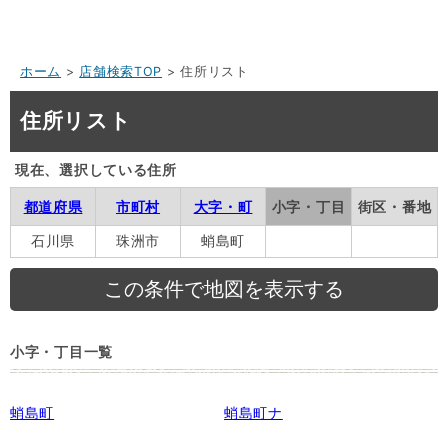
ホーム
>
店舗検索TOP
> 住所リスト
住所リスト
現在、選択している住所
都道府県
市町村
大字・町
小字・丁目
街区・番地
石川県
珠洲市
蛸島町
小字・丁目一覧
蛸島町
蛸島町ナ