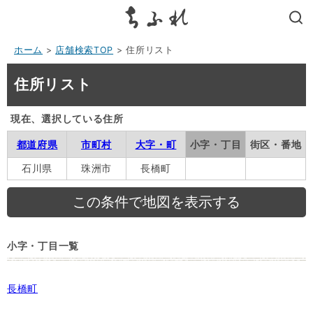
search
ホーム
>
店舗検索TOP
> 住所リスト
住所リスト
現在、選択している住所
都道府県
市町村
大字・町
小字・丁目
街区・番地
石川県
珠洲市
長橋町
小字・丁目一覧
長橋町