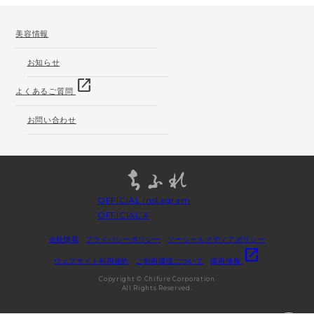
美容情報
お知らせ
open_in_new
よくあるご質問
お問い合わせ
OFFICIAL Instagram
OFFICIAL X
会社情報
プライバシーポリシー
ソーシャルメディアポリシー
open_in_new
ウェブサイト利用規約
ご利用環境について
採用情報
Copyright © Chifure Corporation
All Rights Reserved.