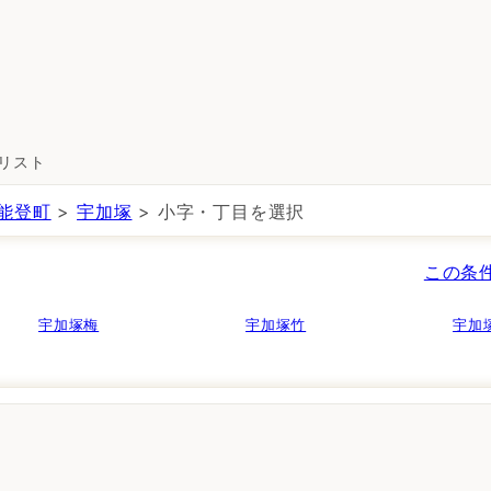
所リスト
能登町
>
宇加塚
> 小字・丁目を選択
この条
宇加塚梅
宇加塚竹
宇加