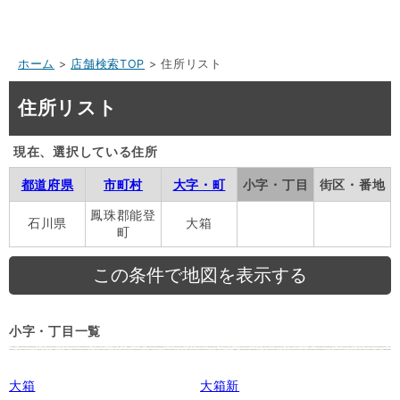
ホーム
>
店舗検索TOP
> 住所リスト
住所リスト
現在、選択している住所
都道府県
市町村
大字・町
小字・丁目
街区・番地
鳳珠郡能登
石川県
大箱
町
小字・丁目一覧
大箱
大箱新