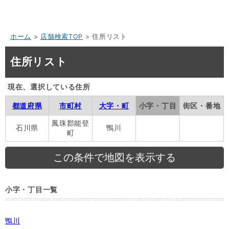
ホーム
>
店舗検索TOP
> 住所リスト
住所リスト
現在、選択している住所
都道府県
市町村
大字・町
小字・丁目
街区・番地
鳳珠郡能登
石川県
鴨川
町
小字・丁目一覧
鴨川