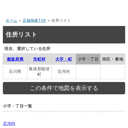
ホーム
>
店舗検索TOP
> 住所リスト
住所リスト
現在、選択している住所
都道府県
市町村
大字・町
小字・丁目
街区・番地
鳳珠郡能登
石川県
北河内
町
小字・丁目一覧
北河内