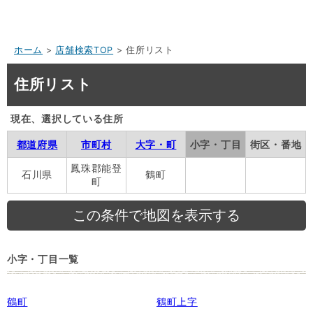
ホーム
>
店舗検索TOP
> 住所リスト
住所リスト
現在、選択している住所
都道府県
市町村
大字・町
小字・丁目
街区・番地
鳳珠郡能登
石川県
鶴町
町
小字・丁目一覧
鶴町
鶴町上字