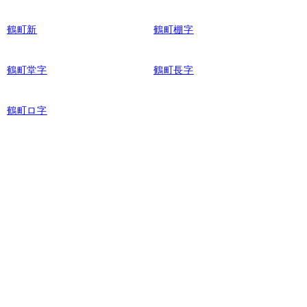
鶴町新
鶴町棚字
鶴町堂字
鶴町長字
鶴町ロ字