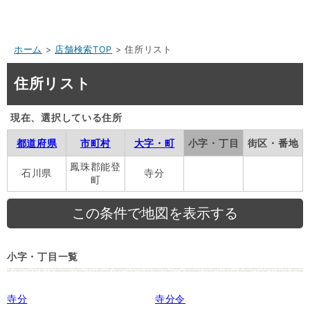
ホーム
>
店舗検索TOP
> 住所リスト
住所リスト
現在、選択している住所
都道府県
市町村
大字・町
小字・丁目
街区・番地
鳳珠郡能登
石川県
寺分
町
小字・丁目一覧
寺分
寺分令