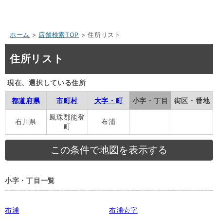
ホーム
>
店舗検索TOP
> 住所リスト
住所リスト
現在、選択している住所
都道府県
市町村
大字・町
小字・丁目
街区・番地
鳳珠郡能登
石川県
布浦
町
小字・丁目一覧
布浦
布浦壱字