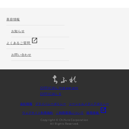
美容情報
お知らせ
open_in_new
よくあるご質問
お問い合わせ
OFFICIAL Instagram
OFFICIAL X
会社情報
プライバシーポリシー
ソーシャルメディアポリシー
open_in_new
ウェブサイト利用規約
ご利用環境について
採用情報
Copyright © Chifure Corporation
All Rights Reserved.