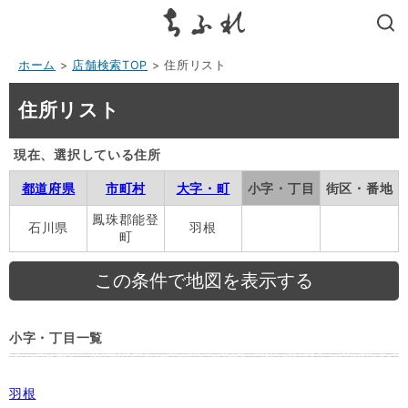
search
ホーム
>
店舗検索TOP
> 住所リスト
住所リスト
現在、選択している住所
都道府県
市町村
大字・町
小字・丁目
街区・番地
鳳珠郡能登
石川県
羽根
町
小字・丁目一覧
羽根