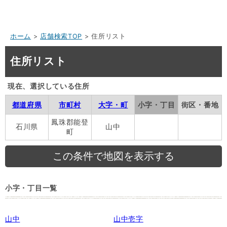
ホーム
>
店舗検索TOP
> 住所リスト
住所リスト
現在、選択している住所
都道府県
市町村
大字・町
小字・丁目
街区・番地
鳳珠郡能登
石川県
山中
町
小字・丁目一覧
山中
山中壱字