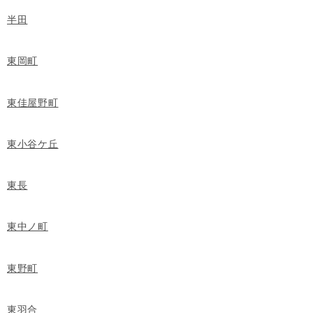
半田
東岡町
東佳屋野町
東小谷ケ丘
東長
東中ノ町
東野町
東羽合