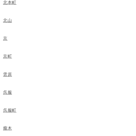
北本町
北山
京
京町
雲原
呉服
呉服町
瘤木