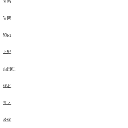
岩崎
岩間
印内
上野
内田町
梅谷
裏ノ
漆端