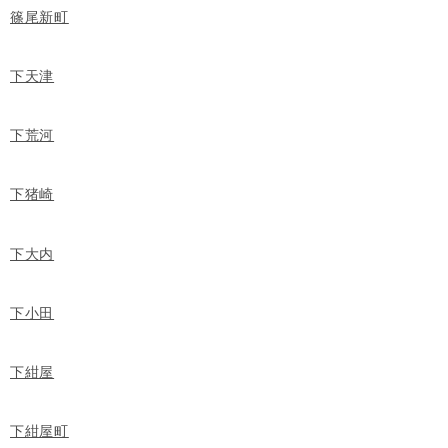
篠尾新町
下天津
下荒河
下猪崎
下大内
下小田
下紺屋
下紺屋町