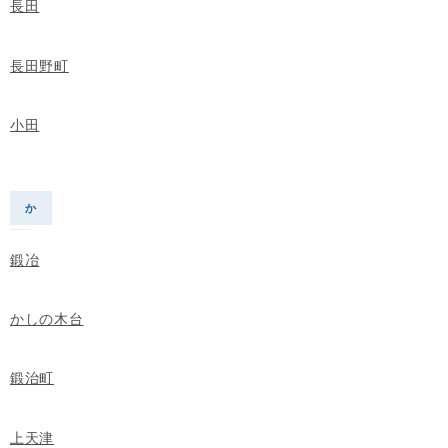
長田
長田野町
小田
か
鍛冶
かしの木台
鍛治町
上天津