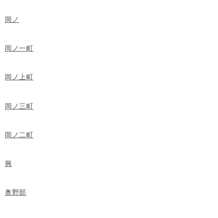
岡ノ
岡ノ一町
岡ノ上町
岡ノ三町
岡ノ二町
興
奥野部