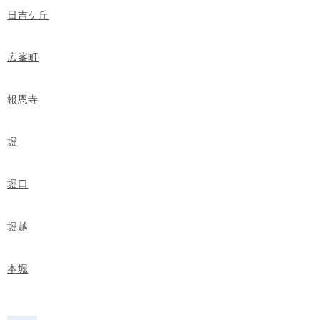
日吉ケ丘
広峯町
報恩寺
堀
堀口
堀越
本堀