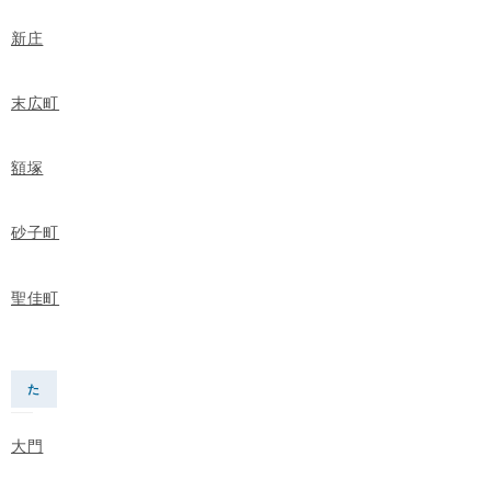
新庄
末広町
額塚
砂子町
聖佳町
た
大門