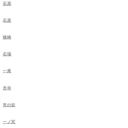
石原
石原
猪崎
石場
一尾
市寺
市の谷
一ノ宮