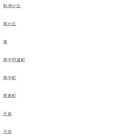
秋津が丘
旭が丘
厚
厚中問屋町
厚中町
厚東町
天座
天田