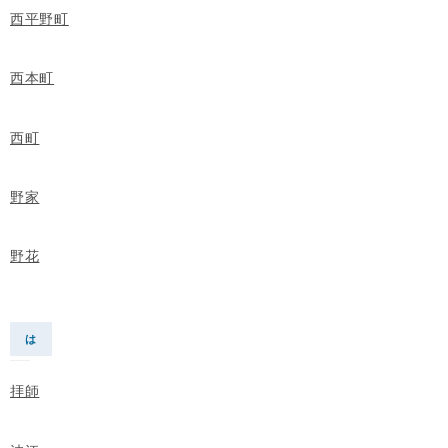
西平野町
西本町
西町
野家
野花
は
拝師