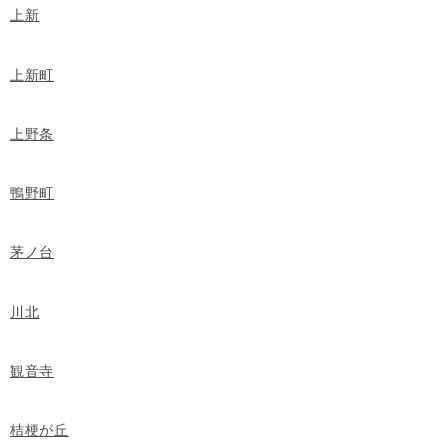
上新
上新町
上野条
鴨野町
茅ノ台
川北
観音寺
桔梗が丘