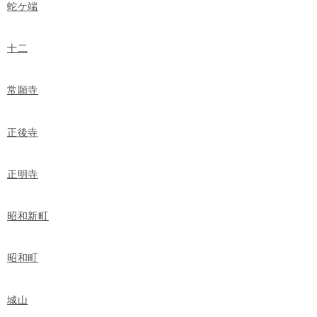
蛇ケ端
十二
常願寺
正後寺
正明寺
昭和新町
昭和町
城山