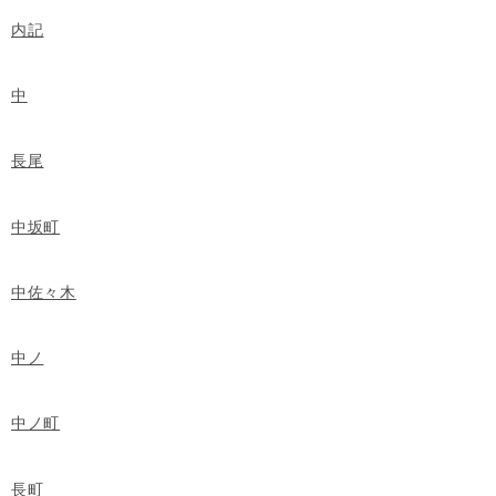
内記
中
長尾
中坂町
中佐々木
中ノ
中ノ町
長町