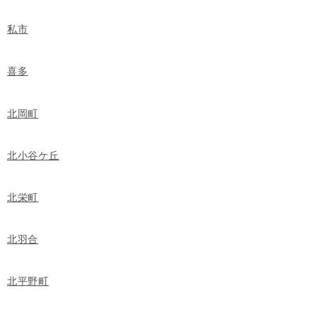
私市
喜多
北岡町
北小谷ケ丘
北栄町
北羽合
北平野町