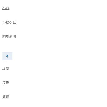
小牧
小松ケ丘
駒場新町
さ
坂室
笹場
篠尾