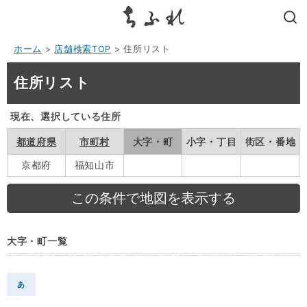
search
ホーム
>
店舗検索TOP
> 住所リスト
住所リスト
現在、選択している住所
都道府県
市町村
大字・町
小字・丁目
街区・番地
京都府
福知山市
大字・町一覧
あ