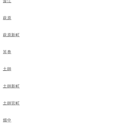
波江
萩原
萩原新町
筈巻
土師
土師新町
土師宮町
畑中