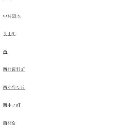
中村団地
長山町
西
西佳屋野町
西小谷ケ丘
西中ノ町
西羽合