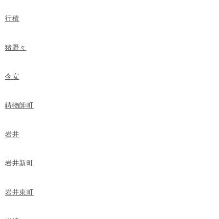
行積
猪野々
今安
鋳物師町
岩井
岩井新町
岩井東町