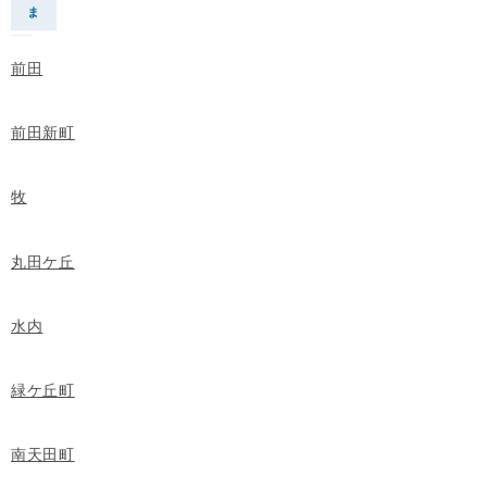
ま
前田
前田新町
牧
丸田ケ丘
水内
緑ケ丘町
南天田町