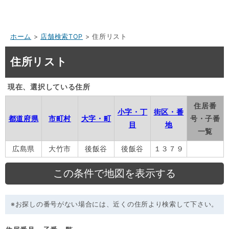
ホーム
>
店舗検索TOP
> 住所リスト
住所リスト
現在、選択している住所
住居番
小字・丁
街区・番
都道府県
市町村
大字・町
号・子番
目
地
一覧
広島県
大竹市
後飯谷
後飯谷
１３７９
※お探しの番号がない場合には、近くの住所より検索して下さい。