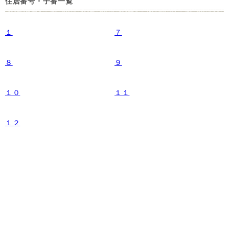
住居番号・子番一覧
１
７
８
９
１０
１１
１２