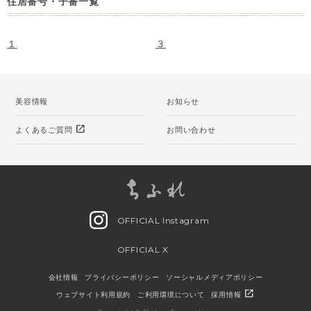
住居番号・子番一覧
１
３
美容情報
お知らせ
open_in_new
よくあるご質問
お問い合わせ
OFFICIAL Instagram
OFFICIAL X
会社情報
プライバシーポリシー
ソーシャルメディアポリシー
open_in_new
ウェブサイト利用規約
ご利用環境について
採用情報