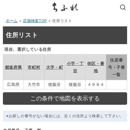
search
ホーム
>
店舗検索TOP
> 住所リスト
住所リスト
現在、選択している住所
住居番
小字・丁
街区・番
都道府県
市町村
大字・町
号・子番
目
地
一覧
広島県
大竹市
後飯谷
後飯谷
４９８４
※お探しの番号がない場合には、近くの住所より検索して下さい。