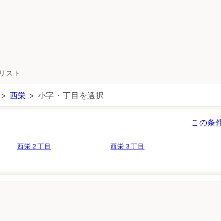
所リスト
>
西栄
> 小字・丁目を選択
この条
西栄２丁目
西栄３丁目