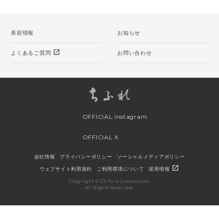
美容情報
お知らせ
open_in_new
よくあるご質問
お問い合わせ
OFFICIAL Instagram
OFFICIAL X
会社情報
プライバシーポリシー
ソーシャルメディアポリシー
open_in_new
ウェブサイト利用規約
ご利用環境について
採用情報
Copyright © Chifure Corporation
All Rights Reserved.