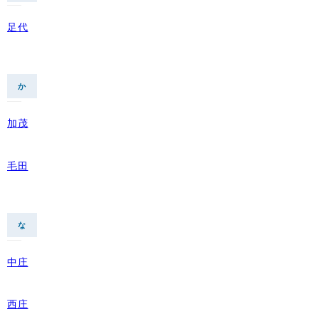
足代
か
加茂
毛田
な
中庄
西庄