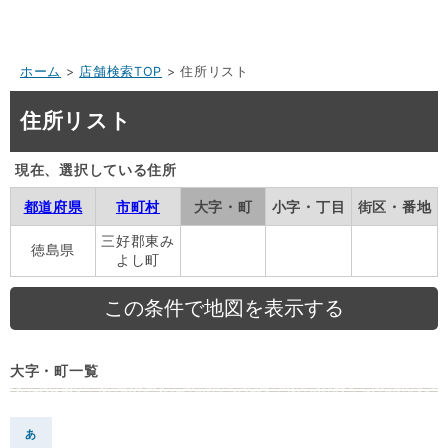
ホーム
>
店舗検索TOP
> 住所リスト
住所リスト
現在、選択している住所
都道府県
市町村
大字・町
小字・丁目
街区・番地
三好郡東み
徳島県
よし町
大字・町一覧
あ