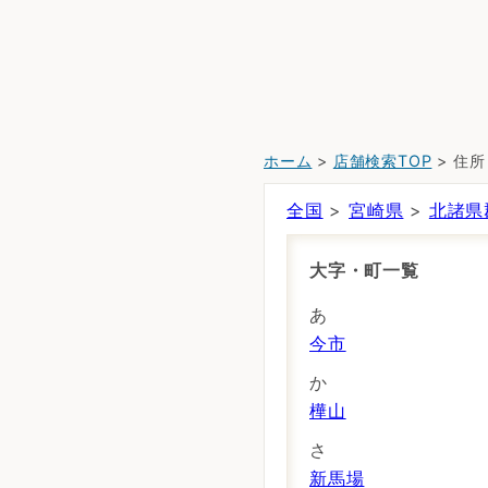
ホーム
>
店舗検索TOP
> 住
全国
>
宮崎県
>
北諸県
大字・町一覧
あ
今市
か
樺山
さ
新馬場