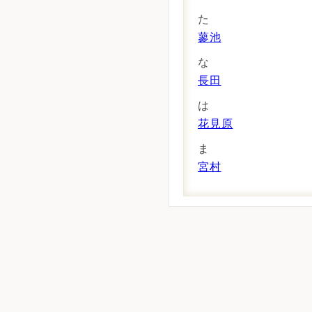
た
蓼池
な
長田
は
花見原
ま
宮村