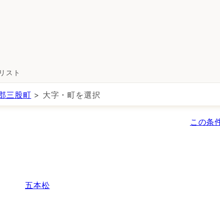
所リスト
郡三股町
> 大字・町を選択
この条
五本松