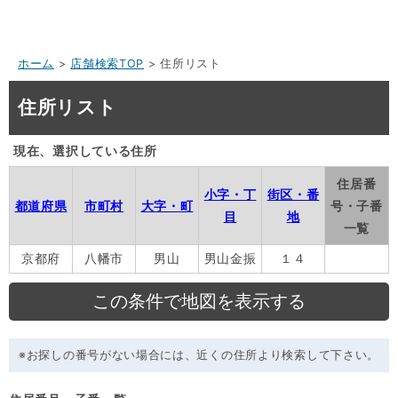
ホーム
>
店舗検索TOP
> 住所リスト
住所リスト
現在、選択している住所
住居番
小字・丁
街区・番
都道府県
市町村
大字・町
号・子番
目
地
一覧
京都府
八幡市
男山
男山金振
１４
※お探しの番号がない場合には、近くの住所より検索して下さい。