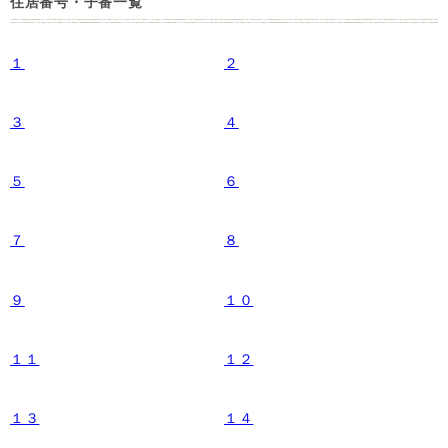
住居番号・子番一覧
１
２
３
４
５
６
７
８
９
１０
１１
１２
１３
１４