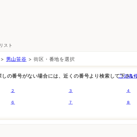
所リスト
>
男山笹谷
> 街区・番地を選択
お探しの番号がない場合には、近くの番号より検索して下さい
この条
２
３
４
６
７
８