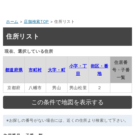
ホーム
>
店舗検索TOP
> 住所リスト
住所リスト
現在、選択している住所
住居番
小字・丁
街区・番
都道府県
市町村
大字・町
号・子番
目
地
一覧
京都府
八幡市
男山
男山松里
２
※お探しの番号がない場合には、近くの住所より検索して下さい。