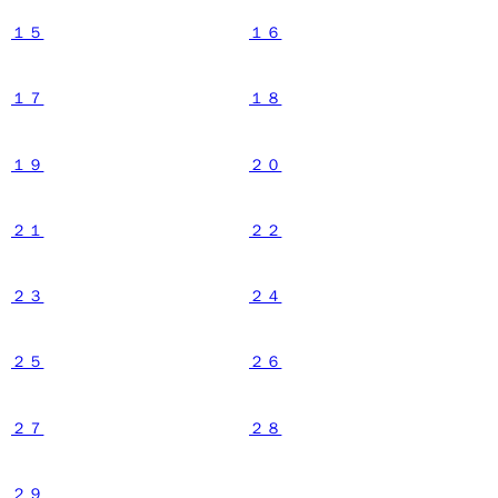
１５
１６
１７
１８
１９
２０
２１
２２
２３
２４
２５
２６
２７
２８
２９