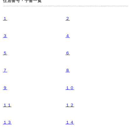
住居番号・子番一覧
１
２
３
４
５
６
７
８
９
１０
１１
１２
１３
１４